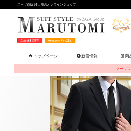
スーツ通販 紳士服のオンラインショップ
全品送料無料
Amazon Pay対応
トップページ
新着情報
商
スーツス