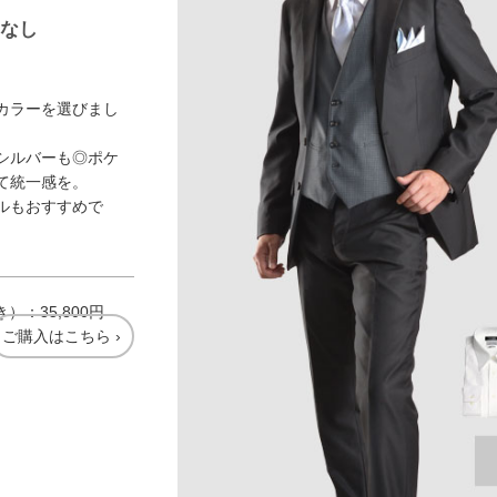
こなし
カラーを選びまし
シルバーも◎ポケ
て統一感を。
ルもおすすめで
：35,800円
ご購入はこちら ›