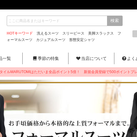
HOTキーワード
洗えるスーツ
スリーピース
美脚スラックス
フ
ォーマルスーツ
カジュアルスーツ
形態安定シャツ
品一覧
季節の特集
当店について
よく
タイルMARUTOMIはただいま全品ポイント5倍！ 新規会員登録で500ポイントプ