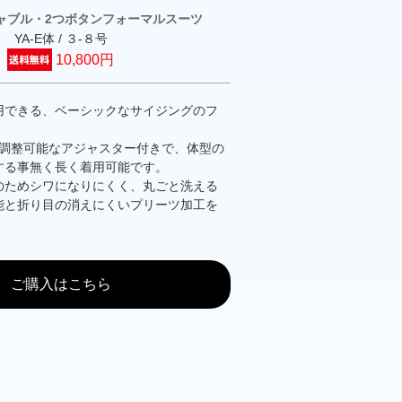
ャブル・2つボタンフォーマルスーツ
YA-E体 / ３-８号
10,800円
用できる、ベーシックなサイジングのフ
m調整可能なアジャスター付きで、体型の
する事無く長く着用可能です。
のためシワになりにくく、丸ごと洗える
能と折り目の消えにくいプリーツ加工を
ご購入はこちら