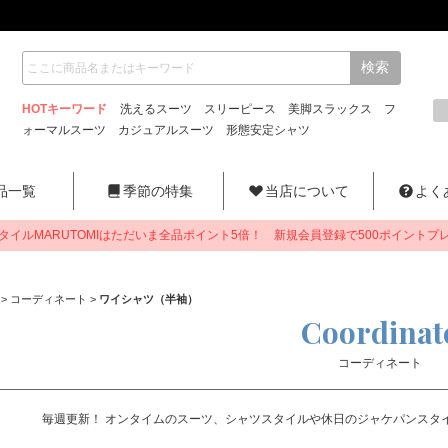
HOTキーワード
洗えるスーツ
スリーピース
美脚スラックス
フ
ォーマルスーツ
カジュアルスーツ
形態安定シャツ
品一覧
季節の特集
当店について
よく
タイルMARUTOMIはただいま全品ポイント5倍！ 新規会員登録で500ポイントプ
>
コーディネート
>
ワイシャツ（半袖）
Coordinat
コーディネート
毎週更新！ オンタイムのスーツ、シャツスタイルや休日のジャケパンスタ