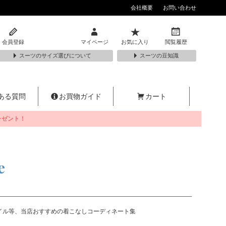
会社概要
お問い合わせ
会員登録
マイページ
お気に入り
閲覧履歴
スーツのサイズ選びについて
スーツの豆知識
ある質問
お買物ガイド
カート
レゼント！
e
イル等、当店おすすめの着こなしコーディネート集