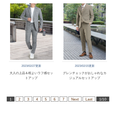
2023/02/27更新
2023/02/15更新
大人の上品＆程よいラフ感セッ
グレンチェックがおしゃれなカ
トアップ
ジュアルセットアップ
1
2
3
4
5
6
7
Next
Last
1/10