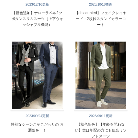
2023/12/10更新
2023/10/18更新
【新色追加】ナローラペル2ツ
【discounted】フェイクレイヤ
ボタンスリムスーツ（上下ウォ
ード・2枚衿スタンドカラーコ
ッシャブル機能）
ート
2023/09/24更新
2023/09/11更新
特別なシーンこそこだわりの お
【秋色新色】【年齢を問わな
洒落を！！
い】実は年配の方にも似合うソ
フトスーツ