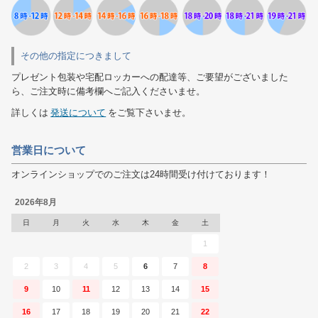
その他の指定につきまして
プレゼント包装や宅配ロッカーへの配達等、ご要望がございました
ら、ご注文時に備考欄へご記入くださいませ。
詳しくは
発送について
をご覧下さいませ。
営業日について
オンラインショップでのご注文は24時間受け付けております！
2026年8月
日
月
火
水
木
金
土
1
2
3
4
5
6
7
8
9
10
11
12
13
14
15
16
17
18
19
20
21
22